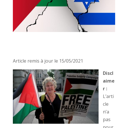
Article remis à jour le 15/05/2021
Discl
aime
r :
L’arti
cle
n’a
pas
pour